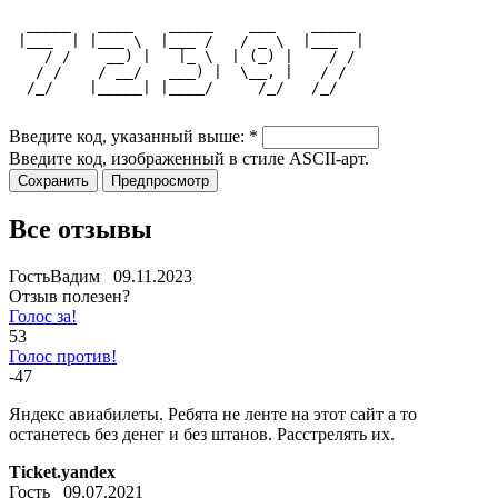
  _____   ____    _____    ___    _____ 
 |___  | |___ \  |___ /   / _ \  |___  |
    / /    __) |   |_ \  | (_) |    / / 
   / /    / __/   ___) |  \__, |   / /  
  /_/    |_____| |____/     /_/   /_/   
Введите код, указанный выше:
*
Введите код, изображенный в стиле ASCII-арт.
Все отзывы
ГостьВадим 09.11.2023
Отзыв полезен?
Голос за!
53
Голос против!
-47
Яндекс авиабилеты. Ребята не ленте на этот сайт а то
останетесь без денег и без штанов. Расстрелять их.
Ticket.yandex
Гость 09.07.2021