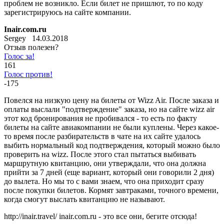
проблем не возникло. Если билет не пришлют, то по коду
зарегистрируюсь на сайте компании.
Inair.com.ru
Sergey 14.03.2018
Отзыв полезен?
Голос за!
161
Голос против!
-175
Повелся на низкую цену на билеты от Wizz Air. После заказа и
оплаты выслали "подтверждение" заказа, но на сайте wizz air
этот код бронирования не пробивался - то есть по факту
билеты на сайте авиакомпании не были куплены. Через какое-
то время после разбирательств в чате на их сайте удалось
выбить нормальный код подтверждения, который можно было
проверить на wizz. После этого стал пытаться выбивать
маршрутную квитанцию, они утверждали, что она должна
прийти за 7 дней (еще вариант, который они говорили 2 дня)
до вылета. Но мы то с вами знаем, что она приходит сразу
после покупки билетов. Кормят завтраками, точного времени,
когда смогут выслать квитанцию не называют.
http://inair.travel/ inair.com.ru - это все они, бегите отсюда!