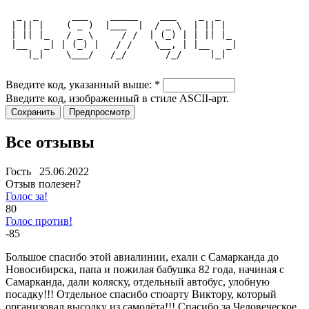
  _  _      ___    _____    ___    _  _   
 | || |    ( _ )  |___  |  / _ \  | || |  
 | || |_   / _ \     / /  | (_) | | || |_ 
 |__   _| | (_) |   / /    \__, | |__   _|
    |_|    \___/   /_/       /_/     |_|  
Введите код, указанный выше:
*
Введите код, изображенный в стиле ASCII-арт.
Все отзывы
Гость 25.06.2022
Отзыв полезен?
Голос за!
80
Голос против!
-85
Большое спасибо этой авиалинии, ехали с Самарканда до
Новосибирска, папа и пожилая бабушка 82 года, начиная с
Самарканда, дали коляску, отдельный автобус, улобную
посадку!!! Отдельное спасибо стюарту Виктору, который
организовал высодку из самолёта!!! Спасибо за Человеческое