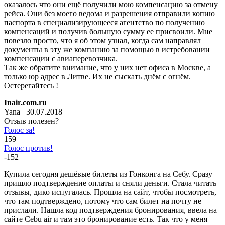
оказалось что они ещё получили мою компенсацию за отмену
рейса. Они без моего ведома и разрешения отправили копию
паспорта в специализирующееся агентство по получению
компенсаций и получив большую сумму ее присвоили. Мне
повезло просто, что я об этом узнал, когда сам направлял
документы в эту же компанию за помощью в истребовании
компенсации с авиаперевозчика.
Так же обратите внимание, что у них нет офиса в Москве, а
только юр адрес в Литве. Их не сыскать днём с огнём.
Остерегайтесь !
Inair.com.ru
Yana 30.07.2018
Отзыв полезен?
Голос за!
159
Голос против!
-152
Купила сегодня дешёвые билеты из Гонконга на Себу. Сразу
пришло подтверждение оплаты и сняли деньги. Стала читать
отзывы, дико испугалась. Прошла на сайт, чтобы посмотреть,
что там подтверждено, потому что сам билет на почту не
прислали. Нашла код подтверждения бронирования, ввела на
сайте Cebu air и там это бронирование есть. Так что у меня