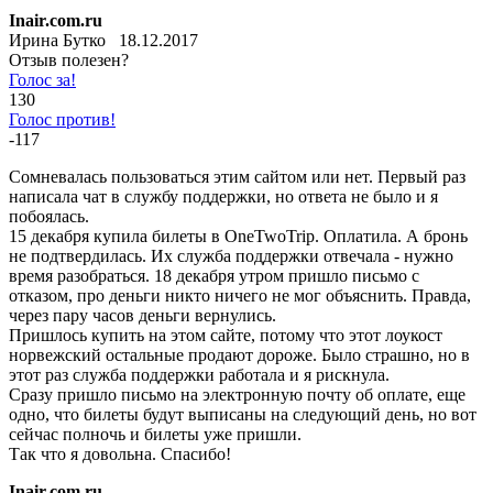
Inair.com.ru
Ирина Бутко 18.12.2017
Отзыв полезен?
Голос за!
130
Голос против!
-117
Сомневалась пользоваться этим сайтом или нет. Первый раз
написала чат в службу поддержки, но ответа не было и я
побоялась.
15 декабря купила билеты в OneTwoTrip. Оплатила. А бронь
не подтвердилась. Их служба поддержки отвечала - нужно
время разобраться. 18 декабря утром пришло письмо с
отказом, про деньги никто ничего не мог объяснить. Правда,
через пару часов деньги вернулись.
Пришлось купить на этом сайте, потому что этот лоукост
норвежский остальные продают дороже. Было страшно, но в
этот раз служба поддержки работала и я рискнула.
Сразу пришло письмо на электронную почту об оплате, еще
одно, что билеты будут выписаны на следующий день, но вот
сейчас полночь и билеты уже пришли.
Так что я довольна. Спасибо!
Inair.com.ru