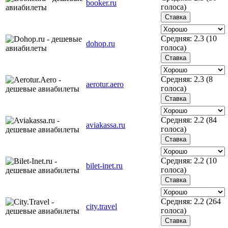
booker.ru
голоса)
Средняя:
2.3
(
10
dohop.ru
голоса)
Средняя:
2.3
(
8
aerotur.aero
голоса)
Средняя:
2.2
(
84
aviakassa.ru
голоса)
Средняя:
2.2
(
10
bilet-inet.ru
голоса)
Средняя:
2.2
(
264
city.travel
голоса)