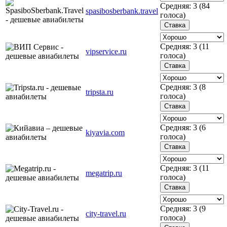
Средняя:
3
(
84
spasibosberbank.travel
голоса)
Средняя:
3
(
11
vipservice.ru
голоса)
Средняя:
3
(
8
tripsta.ru
голоса)
Средняя:
3
(
6
kiyavia.com
голоса)
Средняя:
3
(
11
megatrip.ru
голоса)
Средняя:
3
(
9
city-travel.ru
голоса)