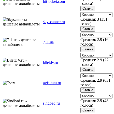
hit-ticket.com
голоса)
Средняя:
3
(
351
skyscanner.ru
голос)
Средняя:
2.9
(
16
711.ua
голоса)
Средняя:
2.9
(
27
biletdv.ru
голоса)
Средняя:
2.9
(
631
avia.tutu.ru
голос)
Средняя:
2.9
(
48
sindbad.ru
голоса)