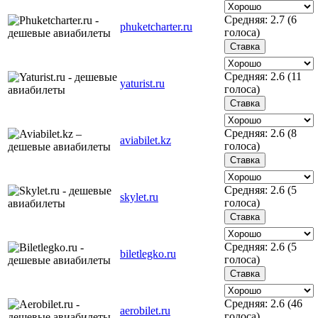
Средняя:
2.7
(
6
phuketcharter.ru
голоса)
Средняя:
2.6
(
11
yaturist.ru
голоса)
Средняя:
2.6
(
8
aviabilet.kz
голоса)
Средняя:
2.6
(
5
skylet.ru
голоса)
Средняя:
2.6
(
5
biletlegko.ru
голоса)
Средняя:
2.6
(
46
aerobilet.ru
голоса)