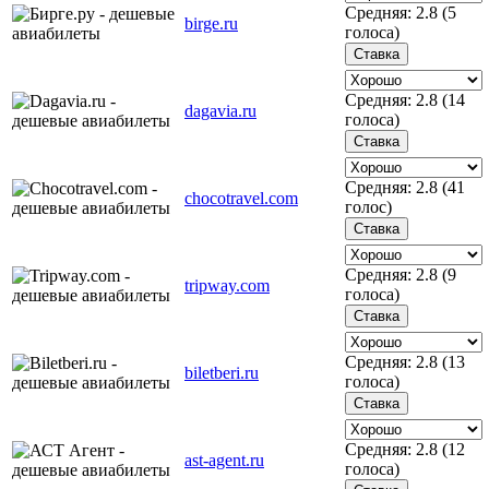
Средняя:
2.8
(
5
birge.ru
голоса)
Средняя:
2.8
(
14
dagavia.ru
голоса)
Средняя:
2.8
(
41
chocotravel.com
голос)
Средняя:
2.8
(
9
tripway.com
голоса)
Средняя:
2.8
(
13
biletberi.ru
голоса)
Средняя:
2.8
(
12
ast-agent.ru
голоса)