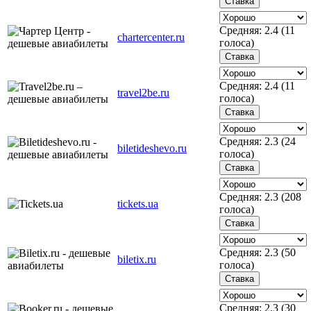
Средняя:
2.4
(
11
chartercenter.ru
голоса)
Средняя:
2.4
(
11
travel2be.ru
голоса)
Средняя:
2.3
(
24
biletideshevo.ru
голоса)
Средняя:
2.3
(
208
tickets.ua
голоса)
Средняя:
2.3
(
50
biletix.ru
голоса)
Средняя:
2.3
(
30