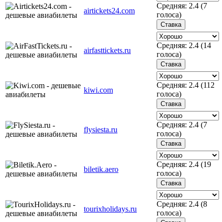
Средняя:
2.4
(
7
airtickets24.com
голоса)
Средняя:
2.4
(
14
airfasttickets.ru
голоса)
Средняя:
2.4
(
112
kiwi.com
голоса)
Средняя:
2.4
(
7
flysiesta.ru
голоса)
Средняя:
2.4
(
19
biletik.aero
голоса)
Средняя:
2.4
(
8
tourixholidays.ru
голоса)