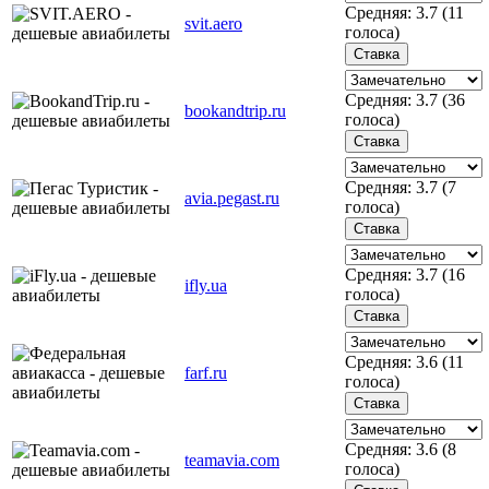
Средняя:
3.7
(
11
svit.aero
голоса)
Средняя:
3.7
(
36
bookandtrip.ru
голоса)
Средняя:
3.7
(
7
avia.pegast.ru
голоса)
Средняя:
3.7
(
16
ifly.ua
голоса)
Средняя:
3.6
(
11
farf.ru
голоса)
Средняя:
3.6
(
8
teamavia.com
голоса)