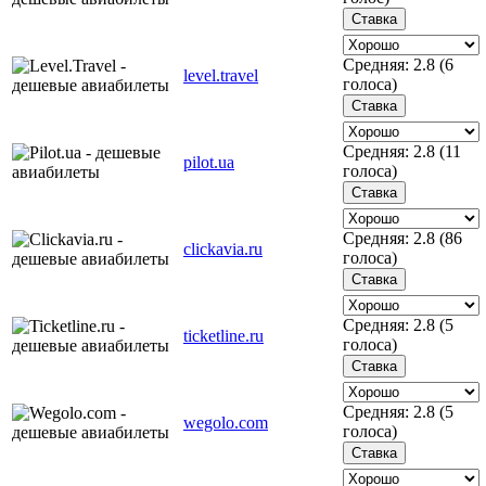
Средняя:
2.8
(
6
level.travel
голоса)
Средняя:
2.8
(
11
pilot.ua
голоса)
Средняя:
2.8
(
86
clickavia.ru
голоса)
Средняя:
2.8
(
5
ticketline.ru
голоса)
Средняя:
2.8
(
5
wegolo.com
голоса)