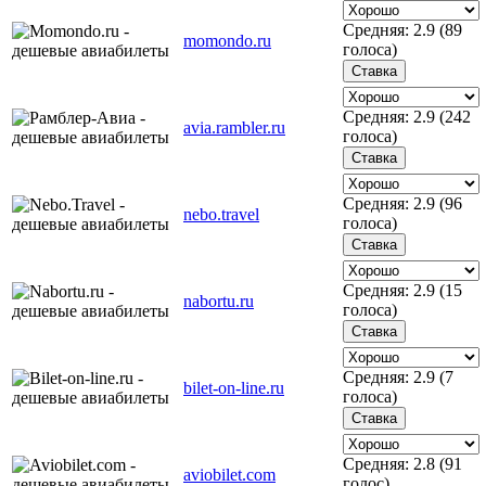
Средняя:
2.9
(
89
momondo.ru
голоса)
Средняя:
2.9
(
242
avia.rambler.ru
голоса)
Средняя:
2.9
(
96
nebo.travel
голоса)
Средняя:
2.9
(
15
nabortu.ru
голоса)
Средняя:
2.9
(
7
bilet-on-line.ru
голоса)
Средняя:
2.8
(
91
aviobilet.com
голос)