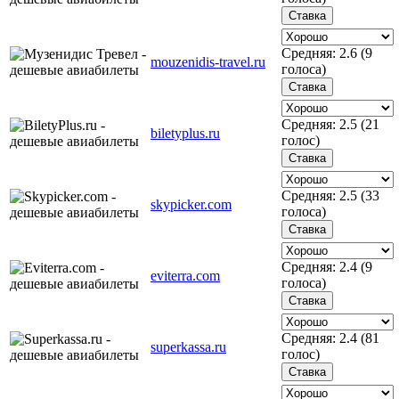
Средняя:
2.6
(
9
mouzenidis-travel.ru
голоса)
Средняя:
2.5
(
21
biletyplus.ru
голос)
Средняя:
2.5
(
33
skypicker.com
голоса)
Средняя:
2.4
(
9
eviterra.com
голоса)
Средняя:
2.4
(
81
superkassa.ru
голос)