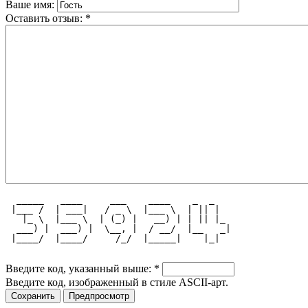
Ваше имя:
Оставить отзыв:
*
  _____   ____     ___    ____    _  _   
 |___ /  | ___|   / _ \  |___ \  | || |  
   |_ \  |___ \  | (_) |   __) | | || |_ 
  ___) |  ___) |  \__, |  / __/  |__   _|
 |____/  |____/     /_/  |_____|    |_|  
Введите код, указанный выше:
*
Введите код, изображенный в стиле ASCII-арт.