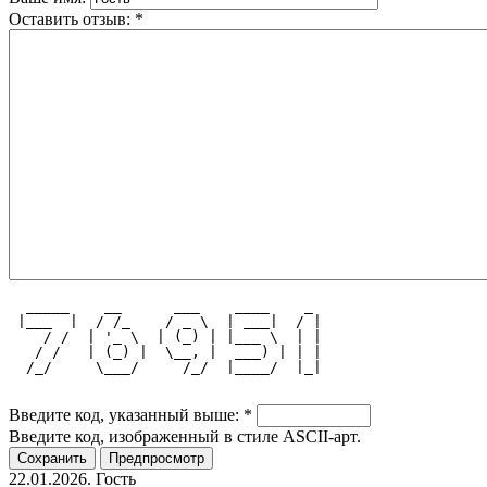
Оставить отзыв:
*
  _____    __      ___    ____    _ 
 |___  |  / /_    / _ \  | ___|  / |
    / /  | '_ \  | (_) | |___ \  | |
   / /   | (_) |  \__, |  ___) | | |
  /_/     \___/     /_/  |____/  |_|
Введите код, указанный выше:
*
Введите код, изображенный в стиле ASCII-арт.
22.01.2026. Гость