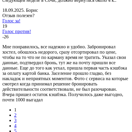
следующей неделе в Сочи, должно вернуться около 4 к..
18.09.2025. Борис
Отзыв полезен?
Голос за!
19
Голос против!
-26
Мне понравилось, все надежно и удобно. Забронировал
хостел, обошлось недорого, сразу отсортировал по цене,
чтобы на то что не по карману время не тратить. Указал свои
данные, подтвердил бронь, тут же на почту пришли все
данные. Еще до того как уехал, пришла первая часть кэшбэка
за оплату картой банка. Заселение прошло гладко, без
накладок и неприятных моментов. Фото с сервиса на которые
смотрел когда принимал решение бронировать
действительности соответствовали, не был разочарован.
Вчера пришел остаток кэшбэка. Получилось даже выгодно,
почти 1000 выгадал
1
2
3
4
5