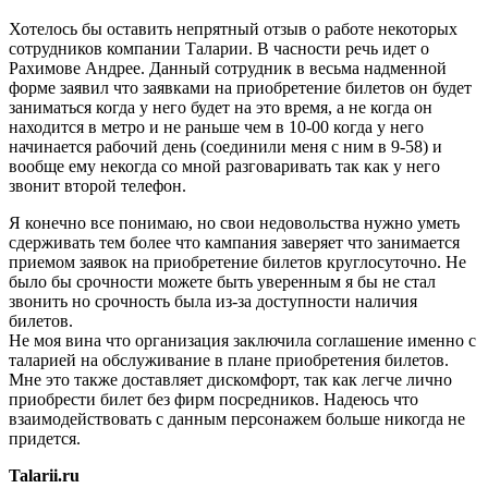
Хотелось бы оставить непрятный отзыв о работе некоторых
сотрудников компании Таларии. В часности речь идет о
Рахимове Андрее. Данный сотрудник в весьма надменной
форме заявил что заявками на приобретение билетов он будет
заниматься когда у него будет на это время, а не когда он
находится в метро и не раньше чем в 10-00 когда у него
начинается рабочий день (соединили меня с ним в 9-58) и
вообще ему некогда со мной разговаривать так как у него
звонит второй телефон.
Я конечно все понимаю, но свои недовольства нужно уметь
сдерживать тем более что кампания заверяет что занимается
приемом заявок на приобретение билетов круглосуточно. Не
было бы срочности можете быть уверенным я бы не стал
звонить но срочность была из-за доступности наличия
билетов.
Не моя вина что организация заключила соглашение именно с
таларией на обслуживание в плане приобретения билетов.
Мне это также доставляет дискомфорт, так как легче лично
приобрести билет без фирм посредников. Надеюсь что
взаимодействовать с данным персонажем больше никогда не
придется.
Talarii.ru