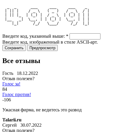
  _  _      ___     ___     ___    _ 
 | || |    / _ \   ( _ )   / _ \  / |
 | || |_  | (_) |  / _ \  | (_) | | |
 |__   _|  \__, | | (_) |  \__, | | |
    |_|      /_/   \___/     /_/  |_|
Введите код, указанный выше:
*
Введите код, изображенный в стиле ASCII-арт.
Все отзывы
Гость 18.12.2022
Отзыв полезен?
Голос за!
84
Голос против!
-106
Ужасная фирма, не ведитесь это развод
Talarii.ru
Сергей 30.07.2022
Отзыв полезен?